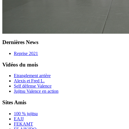
Dernières News
Reprise 2021
Vidéos du mois
Etranglement arrière
Alexis et Fred L.
Self défense Valence
Jujitsu Valence en action
Sites Amis
100 % jujitsu
EAJJ
FEKAMT