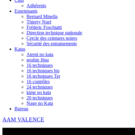
Club
Adhérents
Enseignants
Bernard Minella
Thierry Nuel
Fréderic Foschiatti
Direction technique nationale
Cercle des ceintures noires
Sécurité des entrainements
Katas
Atemi no kata
goshin Jitsu
16 techniques
16 techniques bis
16 techniques Ter
16 contrôles
24 techniques
kime no kata
20 techniques
Nage no Kata
Bureau
AAM VALENCE