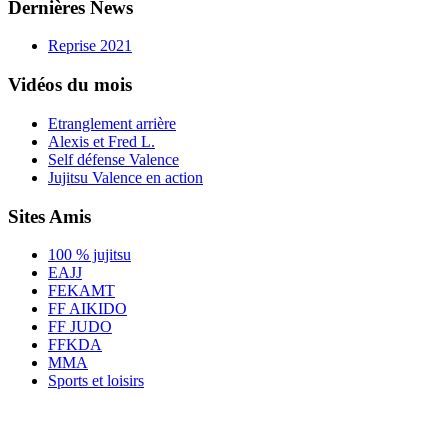
Dernières News
Reprise 2021
Vidéos du mois
Etranglement arrière
Alexis et Fred L.
Self défense Valence
Jujitsu Valence en action
Sites Amis
100 % jujitsu
EAJJ
FEKAMT
FF AIKIDO
FF JUDO
FFKDA
MMA
Sports et loisirs